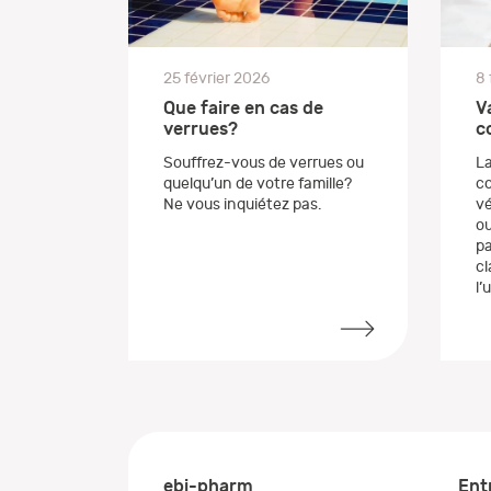
25 février 2026
8 
Que faire en cas de
V
verrues?
c
Souffrez-vous de verrues ou
La
quelqu’un de votre famille?
co
Ne vous inquiétez pas.
vé
ou
pa
cl
l’
ebi-pharm
Ent