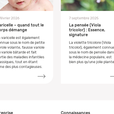
février 2026
7 septembre 2025
aricelle – quand tout le
La pensée (Viola
orps démange
tricolor) : Essence,
signature
 varicelle est également
nnue sous le nom de petite
La violette tricolore (Viola
role volante, fausse variole
tricolor), également connu
 variole bâtarde et fait
sous le nom de pensée dan
rtie des maladies infantiles
la médecine populaire, est
assiques, tout en étant
bien plus qu'une jolie plante
une des plus contagieuses.
reprise
Connaissances