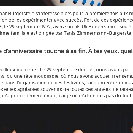
har Burgerstein s’intéresse alors pour la première fois aux 
ion de les expérimenter avec succès. Fort de ces expériences
AG, le 29 septembre 1972, avec son fils Uli Burgerstein - soc
firme familiale est dirigée par Tanja Zimmermann-Burgerstei
’anniversaire touche à sa fin. À tes yeux, quel
eilleux moments. Le 29 septembre dernier, nous avons par
nsi qu’une fête inoubliable, où nous avons accueilli l’ensem
 dans l’organisation de ces festivités, j’ai pu m’entreteni
es et les agréables souvenirs de toutes ces années. Le tablea
s, m’a profondément émue, car je ne m’attendais pas du tout à