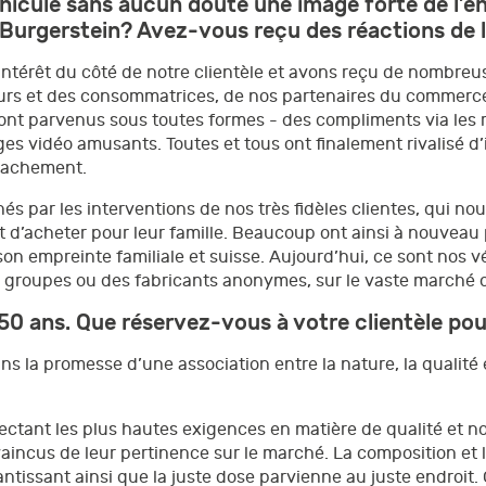
hicule sans aucun doute une image forte de l’ent
 Burgerstein? Avez-vous reçu des réactions de l
’intérêt du côté de notre clientèle et avons reçu de nombr
eurs et des consommatrices, de nos partenaires du commerce
nt parvenus sous toutes formes - des compliments via les 
 vidéo amusants. Toutes et tous ont finalement rivalisé d’
ttachement.
 par les interventions de nos très fidèles clientes, qui nou
t d’acheter pour leur famille. Beaucoup ont ainsi à nouveau 
 son empreinte familiale et suisse. Aujourd’hui, ce sont nos
ds groupes ou des fabricants anonymes, sur le vaste march
 50 ans. Que réservez-vous à votre clientèle po
ns la promesse d’une association entre la nature, la qualité
ctant les plus hautes exigences en matière de qualité et 
ncus de leur pertinence sur le marché. La composition et l
ntissant ainsi que la juste dose parvienne au juste endroit. 