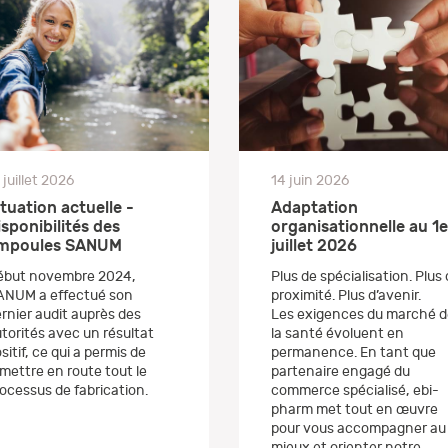
 juillet 2026
14 juin 2026
ituation actuelle -
Adaptation
isponibilités des
organisationnelle au 1e
mpoules SANUM
juillet 2026
ébut novembre 2024,
Plus de spécialisation. Plus
ANUM a effectué son
proximité. Plus d’avenir.
rnier audit auprès des
Les exigences du marché d
torités avec un résultat
la santé évoluent en
sitif, ce qui a permis de
permanence. En tant que
mettre en route tout le
partenaire engagé du
ocessus de fabrication.
commerce spécialisé, ebi-
pharm met tout en œuvre
pour vous accompagner au
mieux et orienter notre