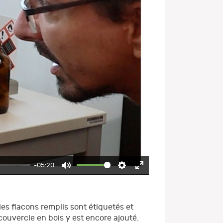
-05:20
Mute
Settings
Enter
fullscreen
les flacons remplis sont étiquetés et
couvercle en bois y est encore ajouté.