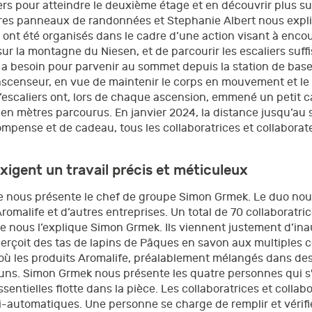
iers pour atteindre le deuxième étage et en découvrir plus su
tres panneaux de randonnées et Stephanie Albert nous expli
ont été organisés dans le cadre d’une action visant à encour
ur la montagne du Niesen, et de parcourir les escaliers suffi
n a besoin pour parvenir au sommet depuis la station de base
e l’ascenseur, en vue de maintenir le corps en mouvement et 
escaliers ont, lors de chaque ascension, emmené un petit cai
en mètres parcourus. En janvier 2024, la distance jusqu’au
ompense et de cadeau, tous les collaboratrices et collaborat
exigent un travail précis et méticuleux
e nous présente le chef de groupe Simon Grmek. Le duo nous
romalife et d’autres entreprises. Un total de 70 collaboratri
me nous l’explique Simon Grmek. Ils viennent justement d’i
aperçoit des tas de lapins de Pâques en savon aux multiples c
 où les produits Aromalife, préalablement mélangés dans des 
runs. Simon Grmek nous présente les quatre personnes qui s
ssentielles flotte dans la pièce. Les collaboratrices et colla
automatiques. Une personne se charge de remplir et vérifie