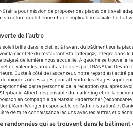
NSfair a pour mission de proposer des places de travail ada
 structure quotidienne et une implication sociale. Le but vi
.
verte de l’autre
 soleil brille dans le ciel, et à l’avant du bâtiment sur la plac
voir la clientèle du restaurant «fairpflegig», intégré dans 
trée baigné de lumière nous accueille. À gauche se trouve la
 met en valeur les produits fabriqués par TRANSfair. Devant
ieurs. Juste à côté de l’ascenseur, notre regard est attiré
e minutes nécessaires pour atteindre les étages supérieurs
ptionnées par le personnel de la réception qui, après avoir
 Stephanie Albert, responsable du marketing et de la commun
ne boisson en compagnie de Markus Badertscher (responsable l
tion), Karin Wenger (responsable de l’administration) et Dan
ière de faire connaissance les uns avec les autres et d’éch
de randonnées qui se trouvent dans le bâtiment