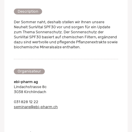
Description
Der Sommer naht, deshalb stellen wir Ihnen unsere
Neuheit SunVital SPF30 vor und sorgen für ein Update
zum Thema Sonnenschutz. Der Sonnenschutz der
SunVital SPF30 basiert auf chemischen Filtern, ergänzend
dazu sind wertvolle und pflegende Pflanzenextrakte sowie
biochemische Mineralsalze enthalten.
Organisateur
ebi-pharm ag
Lindachstrasse 8c
3038 Kirchlindach
031 828 12 22
seminare@ebi-pharm.ch