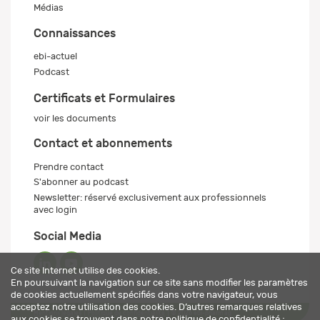
Médias
Connaissances
ebi-actuel
Podcast
Certificats et Formulaires
voir les documents
Contact et abonnements
Prendre contact
S'abonner au podcast
Newsletter: réservé exclusivement aux professionnels
avec login
Social Media
Ce site Internet utilise des cookies.
En poursuivant la navigation sur ce site sans modifier les paramètres
de cookies actuellement spécifiés dans votre navigateur, vous
acceptez notre utilisation des cookies. D’autres remarques relatives
Mentions légales
Politique de confidentialité
© 2026 ebi-pharm ag
aux cookies se trouvent dans notre
politique de confidentialité
.;