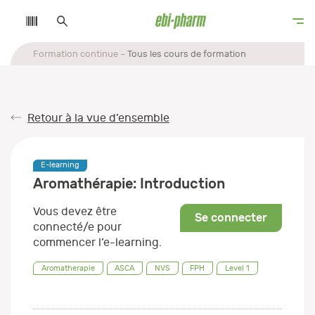
Formation continue
Tous les cours de formation
Retour à la vue d’ensemble
E-learning
Aromathérapie: Introduction
Vous devez être
Se connecter
connecté/e pour
commencer l’e-learning.
Aromatherapie
ASCA
NVS
FPH
Level 1