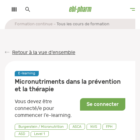
Formation continue
Tous les cours de formation
Retour à la vue d’ensemble
E-learning
Micronutriments dans la prévention
et la thérapie
Vous devez être
Se connecter
connecté/e pour
commencer l’e-learning.
Burgerstein / Micronutrition
ASCA
NVS
FPH
ASD
Level 1