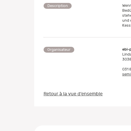
Wenn
Description
Bedü
steh
und 
Kess
ebi-
Organisateur
Lind
3038
031 
semi
Retour à la vue d’ensemble