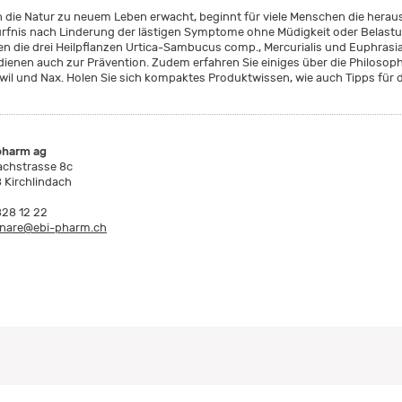
 die Natur zu neuem Leben erwacht, beginnt für viele Menschen die hera
rfnis nach Linderung der lästigen Symptome ohne Müdigkeit oder Belastu
en die drei Heilpflanzen Urtica-Sambucus comp., Mercurialis und Euphrasia.
dienen auch zur Prävention. Zudem erfahren Sie einiges über die Philosop
wil und Nax. Holen Sie sich kompaktes Produktwissen, wie auch Tipps für d
pharm ag
achstrasse 8c
 Kirchlindach
828 12 22
nare@ebi-pharm.ch