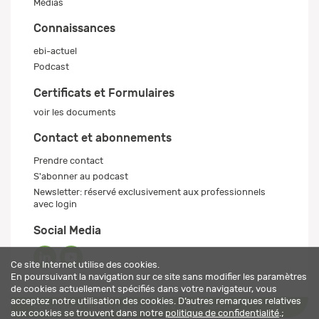
Médias
Connaissances
ebi-actuel
Podcast
Certificats et Formulaires
voir les documents
Contact et abonnements
Prendre contact
S'abonner au podcast
Newsletter: réservé exclusivement aux professionnels
avec login
Social Media
Ce site Internet utilise des cookies.
En poursuivant la navigation sur ce site sans modifier les paramètres
de cookies actuellement spécifiés dans votre navigateur, vous
acceptez notre utilisation des cookies. D’autres remarques relatives
Mentions légales
Politique de confidentialité
© 2026 ebi-pharm ag
aux cookies se trouvent dans notre
politique de confidentialité
.;