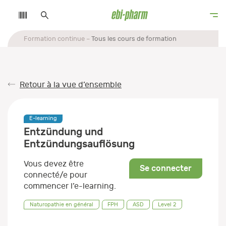
Formation continue
Tous les cours de formation
Retour à la vue d’ensemble
E-learning
Entzündung und
Entzündungsauflösung
Vous devez être
Se connecter
connecté/e pour
commencer l’e-learning.
Naturopathie en général
FPH
ASD
Level 2