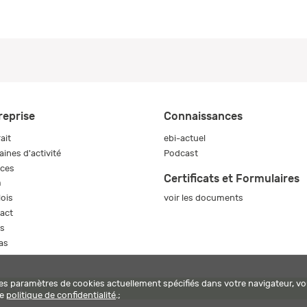
reprise
Connaissances
ait
ebi-actuel
ines d'activité
Podcast
ices
Certificats et Formulaires
m
voir les documents
ois
act
s
as
les paramètres de cookies actuellement spécifiés dans votre navigateur, vo
harm ag
re
politique de confidentialité
.;