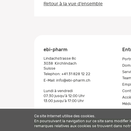
Retour à la vue d’ensemble
ebi-pharm
Ent
Lindachstrasse 8c
Portr
3038
Kirchlindach
Doma
Suisse
Serv
Telephon:
+41 31 828 12 22
Tea
E-Mail:
info@ebi-pharm.ch
Empl
Cont
Lundi à vendredi
07:30 jusqu'à 12:00 Uhr
Accè
13:00 jusqu'à 17:00 Uhr
Médi
Ce site Internet utilise des cookies.
En poursuivant la navigation sur ce site sans modifier 
Mentions légales
Politique de confidentialité
© 2026 ebi-p
remarques relatives aux cookies se trouvent dans not