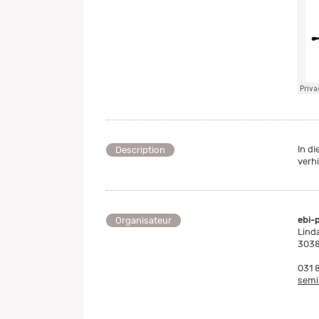
In d
Description
verh
ebi-
Organisateur
Lind
3038
031 
semi