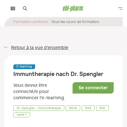
Formation continue
Tous les cours de formation
Retour à la vue d’ensemble
E-learning
Immuntherapie nach Dr. Spengler
Vous devez être
Se connecter
connecté/e pour
commencer l’e-learning.
Dr. Spengler – Immuntherapie
ASCA
NVS
ASD
Level 1