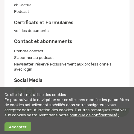
ebi-actuel
Podcast
Certificats et Formulaires
voir les documents
Contact et abonnements
Prendre contact
S'abonner au podcast
Newsletter: réservé exclusivement aux professionnels
avec login
Social Media
Ce site Internet utilise des cookies.
En poursuivant la navigation sur ce site sans modifier les paramètres
de cookies actuellement spécifiés dans votre navigateur, vous
acceptez notre utilisation des cookies. D’autres remarques relatives
Mentions légales
Politique de confidentialité
© 2026 ebi-pharm ag
aux cookies se trouvent dans notre
politique de confidentialité
.;
Accepter