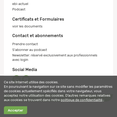
ebi-actuel
Podcast
Certificats et Formulaires
voir les documents
Contact et abonnements
Prendre contact
S'abonner au podcast
Newsletter: réservé exclusivement aux professionnels
avec login
Social Media
Ce site Internet utilise des cookies.
En poursuivant la navigation sur ce site sans modifier les paramètres
de cookies actuellement spécifiés dans votre navigateur, vous
acceptez notre utilisation des cookies. D’autres remarques relatives
Mentions légales
Politique de confidentialité
© 2026 ebi-pharm ag
aux cookies se trouvent dans notre
politique de confidentialité
.;
Accepter