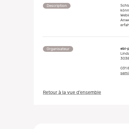
Schl
Description
könn
Webi
Anwe
erfah
ebi-
Organisateur
Lind
3038
031 
semi
Retour à la vue d’ensemble