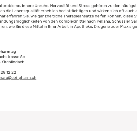
afprobleme, innere Unruhe, Nervosität und Stress gehören zu den häufigst
en die Lebensqualität erheblich beeinträchtigen und wirken sich oft auch 
nar erfahren Sie, wie ganzheitliche Therapieansätze helfen können, diese S
ndungsmöglichkeiten von den Komplexmittel nach Pekana, Schüssler Sal
ren, wie Sie diese Mittel in Ihrer Arbeit in Apotheke, Drogerie oder Praxis g
pharm ag
achstrasse 8c
 Kirchlindach
828 12 22
nare@ebi-pharm.ch