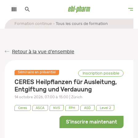
Formation continue
Tous les cours de formation
Retour à la vue d’ensemble
Séminaire en présentiel
Inscription possible
CERES Heilpflanzen für Ausleitung,
Entgiftung und Verdauung
14 octobre 2026
,
07:00
à
15:00
| Zürich
Ceres
ASCA
NVS
FPH
ASD
Level 2
S’inscrire maintenant