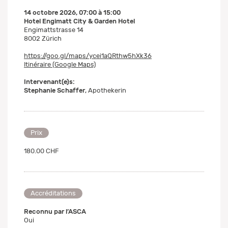
14 octobre 2026
,
07:00
à
15:00
Hotel Engimatt City & Garden Hotel
Engimattstrasse 14
8002 Zürich
https://goo.gl/maps/ycei1aQRthw5hXk36
Itinéraire (Google Maps)
Intervenant(e)s:
Stephanie Schaffer
, Apothekerin
Prix
180.00 CHF
Accréditations
Reconnu par l’ASCA
Oui