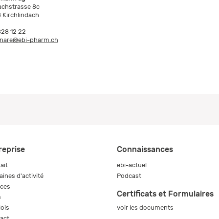
achstrasse 8c
 Kirchlindach
828 12 22
nare@ebi-pharm.ch
reprise
Connaissances
ait
ebi-actuel
ines d'activité
Podcast
ices
Certificats et Formulaires
m
voir les documents
ois
act