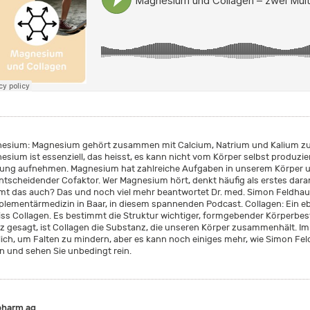
esium: Magnesium gehört zusammen mit Calcium, Natrium und Kalium zu 
esium ist essenziell, das heisst, es kann nicht vom Körper selbst produzi
ung aufnehmen. Magnesium hat zahlreiche Aufgaben in unserem Körper 
entscheidender Cofaktor. Wer Magnesium hört, denkt häufig als erstes dara
mt das auch? Das und noch viel mehr beantwortet Dr. med. Simon Feldha
lementärmedizin in Baar, in diesem spannenden Podcast. Collagen: Ein ebe
iss Collagen. Es bestimmt die Struktur wichtiger, formgebender Körperbes
rz gesagt, ist Collagen die Substanz, die unseren Körper zusammenhält. Im
lich, um Falten zu mindern, aber es kann noch einiges mehr, wie Simon Fel
n und sehen Sie unbedingt rein.
pharm ag