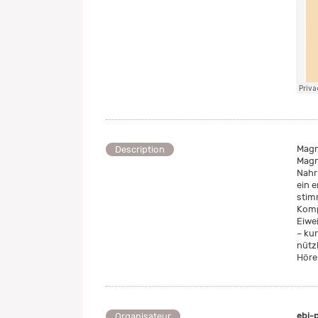
Magn
Description
Magn
Nahr
ein 
stim
Komp
Eiwe
– ku
nütz
Höre
ebi-
Organisateur