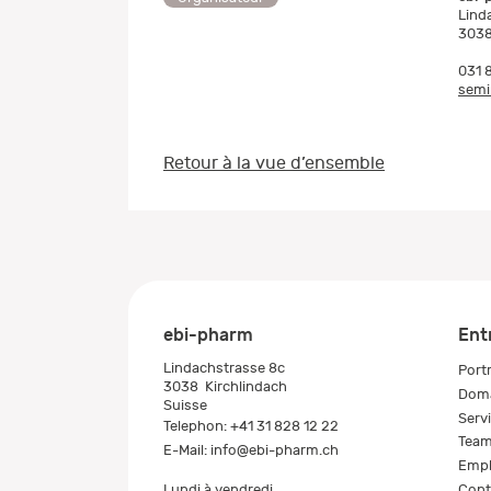
Lind
3038
031 
semi
Retour à la vue d’ensemble
ebi-pharm
Ent
Lindachstrasse 8c
Portr
3038
Kirchlindach
Doma
Suisse
Serv
Telephon:
+41 31 828 12 22
Tea
E-Mail:
info@ebi-pharm.ch
Empl
Cont
Lundi à vendredi