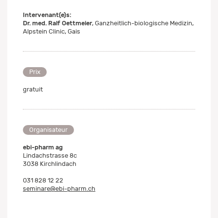
Intervenant(e)s:
Dr. med. Ralf Oettmeier
, Ganzheitlich-biologische Medizin,
Alpstein Clinic, Gais
Prix
gratuit
Organisateur
ebi-pharm ag
Lindachstrasse 8c
3038 Kirchlindach
031 828 12 22
seminare@ebi-pharm.ch