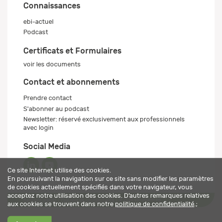
Connaissances
ebi-actuel
Podcast
Certificats et Formulaires
voir les documents
Contact et abonnements
Prendre contact
S'abonner au podcast
Newsletter: réservé exclusivement aux professionnels
avec login
Social Media
Ce site Internet utilise des cookies.
En poursuivant la navigation sur ce site sans modifier les paramètres
de cookies actuellement spécifiés dans votre navigateur, vous
acceptez notre utilisation des cookies. D’autres remarques relatives
Mentions légales
Politique de confidentialité
© 2026 ebi-pharm ag
aux cookies se trouvent dans notre
politique de confidentialité
.;