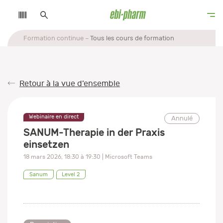
Formation continue
Tous les cours de formation
Retour à la vue d’ensemble
Webinaire en direct
Annulé
SANUM-Therapie in der Praxis
einsetzen
18 mars 2026
,
18:30
à
19:30
| Microsoft Teams
Sanum
Level 2