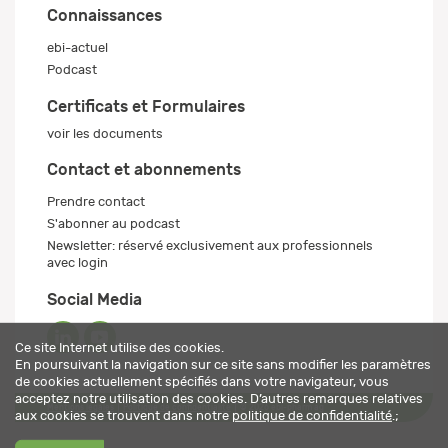
Connaissances
ebi-actuel
Podcast
Certificats et Formulaires
voir les documents
Contact et abonnements
Prendre contact
S'abonner au podcast
Newsletter: réservé exclusivement aux professionnels
avec login
Social Media
Ce site Internet utilise des cookies.
En poursuivant la navigation sur ce site sans modifier les paramètres
de cookies actuellement spécifiés dans votre navigateur, vous
acceptez notre utilisation des cookies. D’autres remarques relatives
Mentions légales
Politique de confidentialité
© 2026 ebi-pharm ag
aux cookies se trouvent dans notre
politique de confidentialité
.;