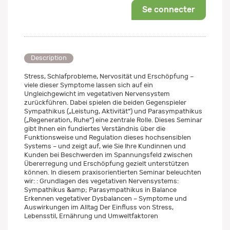
Se connecter
Description
Stress, Schlafprobleme, Nervosität und Erschöpfung –
viele dieser Symptome lassen sich auf ein
Ungleichgewicht im vegetativen Nervensystem
zurückführen. Dabei spielen die beiden Gegenspieler
Sympathikus („Leistung, Aktivität“) und Parasympathikus
(„Regeneration, Ruhe“) eine zentrale Rolle. Dieses Seminar
gibt Ihnen ein fundiertes Verständnis über die
Funktionsweise und Regulation dieses hochsensiblen
Systems – und zeigt auf, wie Sie Ihre Kundinnen und
Kunden bei Beschwerden im Spannungsfeld zwischen
Übererregung und Erschöpfung gezielt unterstützen
können. In diesem praxisorientierten Seminar beleuchten
wir: : Grundlagen des vegetativen Nervensystems:
Sympathikus &amp; Parasympathikus in Balance
Erkennen vegetativer Dysbalancen – Symptome und
Auswirkungen im Alltag Der Einfluss von Stress,
Lebensstil, Ernährung und Umweltfaktoren