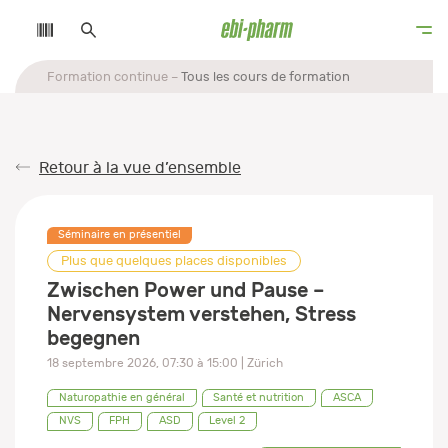
Formation continue
Tous les cours de formation
Retour à la vue d’ensemble
Séminaire en présentiel
Plus que quelques places disponibles
Zwischen Power und Pause –
Nervensystem verstehen, Stress
begegnen
18 septembre 2026
,
07:30
à
15:00
| Zürich
Naturopathie en général
Santé et nutrition
ASCA
NVS
FPH
ASD
Level 2