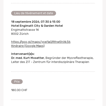
Lieu de l’événement et date
18 septembre 2026
,
07:30
à
15:00
Hotel Engimatt City & Garden Hotel
Engimattstrasse 14
8002 Zürich
https://goo.gl/maps/ycei1aQRthw5hXk36
Itinéraire (Google Maps)
Intervenant(e)s:
Dr. med. Kurt Mosetter
, Begründer der Myoreflextherapie,
Leiter des ZiT – Zentrum für interdisziplinäre Therapien
Prix
180.00 CHF