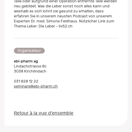
Teile oder aufgrund einer Operation entfernte Teile werden
neu gebildet. Was die Leber sonst noch alles kann und
weshalb es sich lohnt sie gesund zu erhalten, dass
erfahren Sie in unserem neusten Podcast von unserem
Experten Dr. med. Simone Feldhaus. Nützlicher Link zum
Thema Leber: Die Leber - liv52.ch
Organisateur
ebi-pharm ag
Lindachstrasse 8c
3038 Kirchlindach
031 828 12 22
seminare@ebi-pharm.ch
Retour à la vue d’ensemble