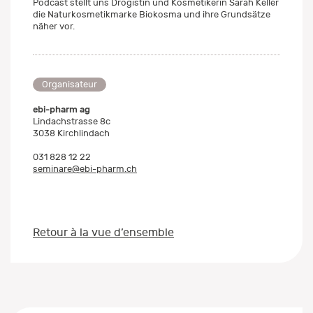
Podcast stellt uns Drogistin und Kosmetikerin Sarah Keller
die Naturkosmetikmarke Biokosma und ihre Grundsätze
näher vor.
Organisateur
ebi-pharm ag
Lindachstrasse 8c
3038 Kirchlindach
031 828 12 22
seminare@ebi-pharm.ch
Retour à la vue d’ensemble