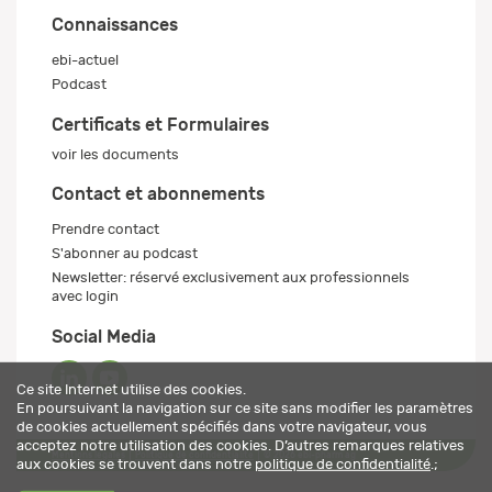
Connaissances
ebi-actuel
Podcast
Certificats et Formulaires
voir les documents
Contact et abonnements
Prendre contact
S'abonner au podcast
Newsletter: réservé exclusivement aux professionnels
avec login
Social Media
Ce site Internet utilise des cookies.
En poursuivant la navigation sur ce site sans modifier les paramètres
de cookies actuellement spécifiés dans votre navigateur, vous
acceptez notre utilisation des cookies. D’autres remarques relatives
Mentions légales
Politique de confidentialité
© 2026 ebi-pharm ag
aux cookies se trouvent dans notre
politique de confidentialité
.;