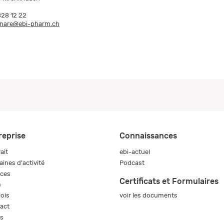
828 12 22
nare@ebi-pharm.ch
reprise
Connaissances
ait
ebi-actuel
ines d'activité
Podcast
ices
Certificats et Formulaires
m
voir les documents
ois
act
s