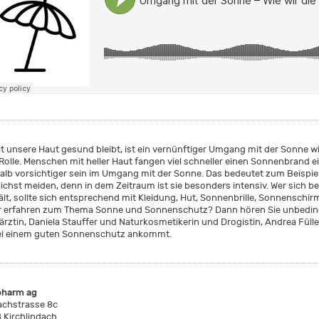
t unsere Haut gesund bleibt, ist ein vernünftiger Umgang mit der Sonne wi
 Rolle. Menschen mit heller Haut fangen viel schneller einen Sonnenbrand
alb vorsichtiger sein im Umgang mit der Sonne. Das bedeutet zum Beispie
chst meiden, denn in dem Zeitraum ist sie besonders intensiv. Wer sich beru
ält, sollte sich entsprechend mit Kleidung, Hut, Sonnenbrille, Sonnensc
 erfahren zum Thema Sonne und Sonnenschutz? Dann hören Sie unbedingt
ärztin, Daniela Stauffer und Naturkosmetikerin und Drogistin, Andrea Füll
ei einem guten Sonnenschutz ankommt.
pharm ag
achstrasse 8c
 Kirchlindach