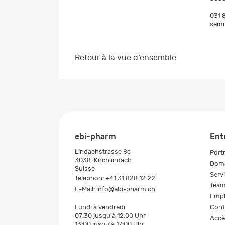
031 
semi
Retour à la vue d’ensemble
ebi-pharm
Ent
Lindachstrasse 8c
Portr
3038
Kirchlindach
Doma
Suisse
Serv
Telephon:
+41 31 828 12 22
Tea
E-Mail:
info@ebi-pharm.ch
Empl
Cont
Lundi à vendredi
07:30 jusqu'à 12:00 Uhr
Accè
13:00 jusqu'à 17:00 Uhr