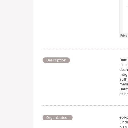
Dami
Description
eine
desh
mögli
aufh
mehr
Haut
es b
ebi-
Organisateur
Lind
3038