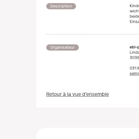
Kind
Description
wich
beid
Eins
ebi-
Organisateur
Lind
3038
031 
semi
Retour à la vue d’ensemble