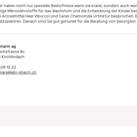
er haben nicht nur spezielle Bedürfnisse wenn sie krank, sondern auch we
tige Mikronährstoffe für das Wachstum und die Entwicklung der Kinder 
e Arzneimittel Heel Viburcol und Ceres Chamomilla Urtinktur besprochen. B
atzspektren. Danach sind Sie gut gerüstet für die Beratung von besorgten 
pharm ag
achstrasse 8c
 Kirchlindach
828 12 22
nare@ebi-pharm.ch