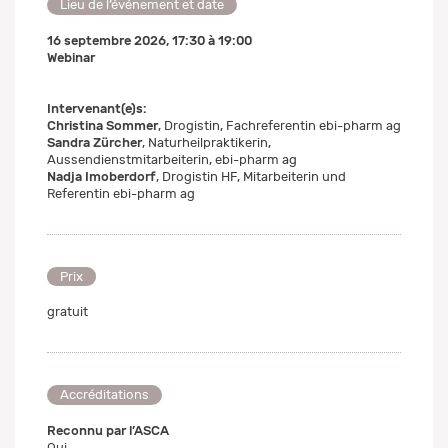
Lieu de l’événement et date
16 septembre 2026
,
17:30
à
19:00
Webinar
Intervenant(e)s:
Christina Sommer
, Drogistin, Fachreferentin ebi-pharm ag
Sandra Zürcher
, Naturheilpraktikerin,
Aussendienstmitarbeiterin, ebi-pharm ag
Nadja Imoberdorf
, Drogistin HF, Mitarbeiterin und
Referentin ebi-pharm ag
Prix
gratuit
Accréditations
Reconnu par l’ASCA
Oui