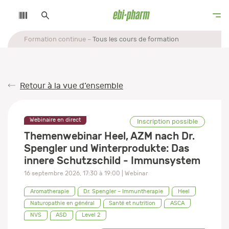
Formation continue
Tous les cours de formation
Retour à la vue d’ensemble
Webinaire en direct
Inscription possible
Themenwebinar Heel, AZM nach Dr.
Spengler und Winterprodukte: Das
innere Schutzschild - Immunsystem
16 septembre 2026
,
17:30
à
19:00
| Webinar
Aromatherapie
Dr. Spengler – Immuntherapie
Heel
Naturopathie en général
Santé et nutrition
ASCA
NVS
ASD
Level 2