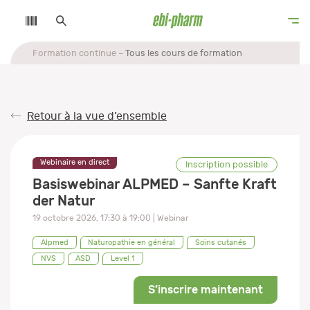
Formation continue
Tous les cours de formation
Retour à la vue d’ensemble
Webinaire en direct
Inscription possible
Basiswebinar ALPMED – Sanfte Kraft
der Natur
19 octobre 2026
,
17:30
à
19:00
| Webinar
Alpmed
Naturopathie en général
Soins cutanés
NVS
ASD
Level 1
S’inscrire maintenant