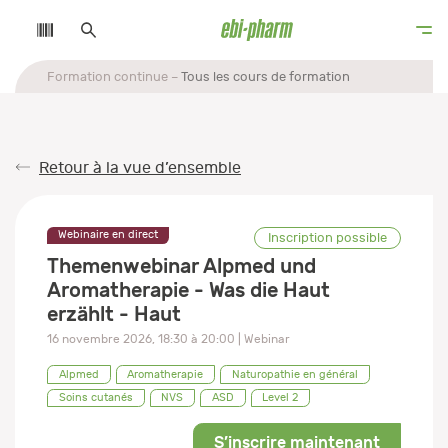
Formation continue
Tous les cours de formation
Retour à la vue d’ensemble
Webinaire en direct
Inscription possible
Themenwebinar Alpmed und
Aromatherapie - Was die Haut
erzählt - Haut
16 novembre 2026
,
18:30
à
20:00
| Webinar
Alpmed
Aromatherapie
Naturopathie en général
Soins cutanés
NVS
ASD
Level 2
S’inscrire maintenant