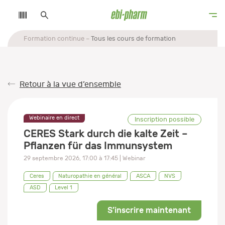
Formation continue
Tous les cours de formation
Retour à la vue d’ensemble
Webinaire en direct
Inscription possible
CERES Stark durch die kalte Zeit –
Pflanzen für das Immunsystem
29 septembre 2026
,
17:00
à
17:45
| Webinar
Ceres
Naturopathie en général
ASCA
NVS
ASD
Level 1
S’inscrire maintenant