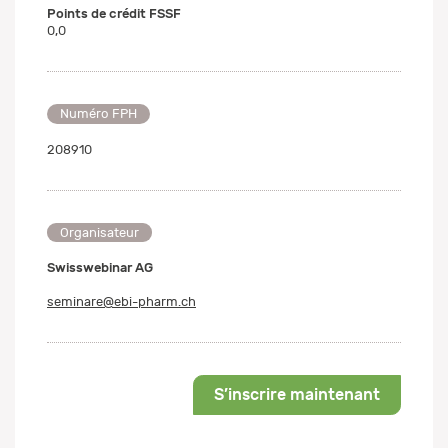
Points de crédit FSSF
0,0
Numéro FPH
208910
Organisateur
Swisswebinar AG
seminare@ebi-pharm.ch
S’inscrire maintenant