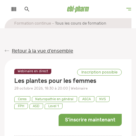
Formation continue
Tous les cours de formation
Retour à la vue d’ensemble
Webinaire en direct
Inscription possible
Les plantes pour les femmes
28 octobre 2026
,
18:30
à
20:00
| Webinaire
Ceres
Naturopathie en général
ASCA
NVS
FPH
ASD
Level 1
S’inscrire maintenant