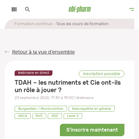
Formation continue
Tous les cours de formation
Retour à la vue d’ensemble
Webinaire en direct
Inscription possible
TDAH – les nutriments et Cie ont-ils
un rôle à jouer ?
23 septembre 2026
,
17:30
à
19:00
| Webinaire
Burgerstein / Micronutrition
Naturopathie en général
ASCA
NVS
ASD
Level 3
S’inscrire maintenant