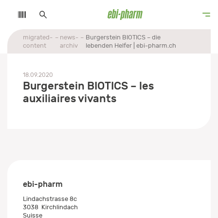
migrated-
news-
Burgerstein BIOTICS – die
content
archiv
lebenden Helfer | ebi-pharm.ch
18.09.2020
Burgerstein BIOTICS – les
auxiliaires vivants
ebi-pharm
Lindachstrasse 8c
3038
Kirchlindach
Suisse