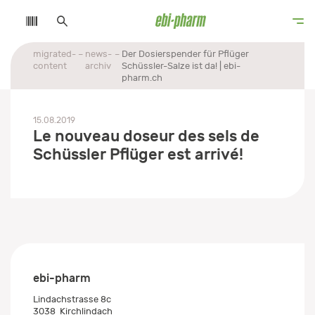
migrated-
news-
Der Dosierspender für Pflüger
content
archiv
Schüssler-Salze ist da! | ebi-
pharm.ch
15.08.2019
Le nouveau doseur des sels de
Schüssler Pflüger est arrivé!
ebi-pharm
Lindachstrasse 8c
3038
Kirchlindach