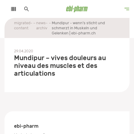
migrated-
news-
Mundipur - wenn’s sticht und
content
archiv
schmerzt in Muskeln und
Gelenken | ebi-pharm.ch
29.04.2020
Mundipur – vives douleurs au
niveau des muscles et des
articulations
ebi-pharm