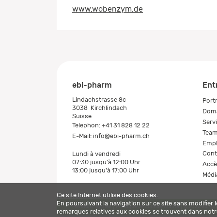
www.wobenzym.de
ebi-pharm
Ent
Lindachstrasse 8c
Portr
3038
Kirchlindach
Doma
Suisse
Serv
Telephon:
+41 31 828 12 22
Tea
E-Mail:
info@ebi-pharm.ch
Empl
Cont
Lundi à vendredi
07:30 jusqu'à 12:00 Uhr
Accè
13:00 jusqu'à 17:00 Uhr
Médi
Ce site Internet utilise des cookies.
En poursuivant la navigation sur ce site sans modifier 
Mentions légales
Politique de confidentialité
© 2026 ebi-p
remarques relatives aux cookies se trouvent dans not