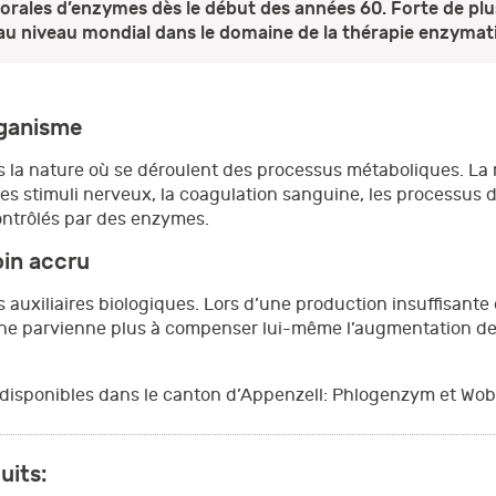
rales d’enzymes dès le début des années 60. Forte de plus
r au niveau mondial dans le domaine de la thérapie enzyma
rganisme
la nature où se déroulent des processus métaboliques. La res
des stimuli nerveux, la coagulation sanguine, les processus 
ontrôlés par des enzymes.
oin accru
uxiliaires biologiques. Lors d’une production insuffisante 
me ne parvienne plus à compenser lui-même l’augmentation d
 disponibles dans le canton d’Appenzell: Phlogenzym et Wo
uits: