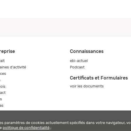
reprise
Connaissances
ait
ebi-actuel
ines d'activité
Podcast
ices
Certificats et Formulaires
m
voir les documents
ois
act
s
as
les paramètres de cookies actuellement spécifiés dans votre navigateur, vo
harm ag
re
politique de confidentialité
.;