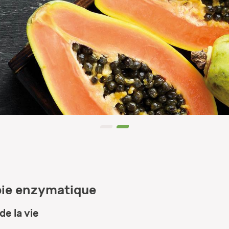
0
1
pie enzymatique
e la vie