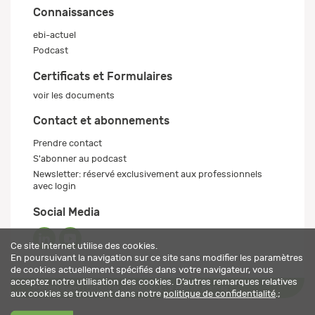
Connaissances
ebi-actuel
Podcast
Certificats et Formulaires
voir les documents
Contact et abonnements
Prendre contact
S'abonner au podcast
Newsletter: réservé exclusivement aux professionnels
avec login
Social Media
Ce site Internet utilise des cookies.
En poursuivant la navigation sur ce site sans modifier les paramètres
de cookies actuellement spécifiés dans votre navigateur, vous
acceptez notre utilisation des cookies. D’autres remarques relatives
Mentions légales
Politique de confidentialité
© 2026 ebi-pharm ag
aux cookies se trouvent dans notre
politique de confidentialité
.;