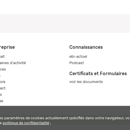
reprise
Connaissances
ait
ebi-actuel
ines d'activité
Podcast
ices
Certificats et Formulaires
m
voir les documents
ois
act
s
as
les paramètres de cookies actuellement spécifiés dans votre navigateur, vo
harm ag
re
politique de confidentialité
.;