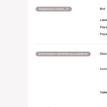
But
Allgemeine Daten_fr
Labe
Pays
Pays
Desc
Information destinée aux patients
Comp
Taill