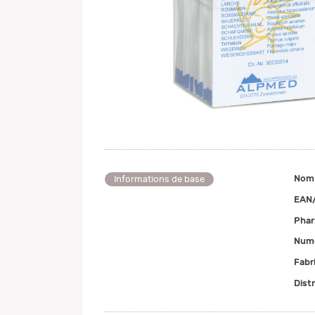
Nom
Informations de base
EAN
Pha
Numé
Fabr
Dist