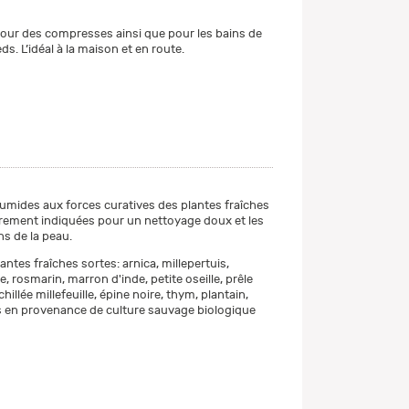
ur des compresses ainsi que pour les bains de
ds. L’idéal à la maison et en route.
humides aux forces curatives des plantes fraîches
èrement indiquées pour un nettoyage doux et les
ns de la peau.
antes fraîches sortes: arnica, millepertuis,
, rosmarin, marron d'inde, petite oseille, prêle
illée millefeuille, épine noire, thym, plantain,
 en provenance de culture sauvage biologique