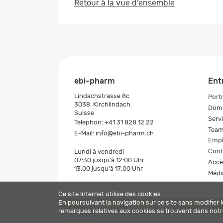
Retour à la vue d’ensemble
ebi-pharm
Ent
Lindachstrasse 8c
Portr
3038
Kirchlindach
Doma
Suisse
Serv
Telephon:
+41 31 828 12 22
Tea
E-Mail:
info@ebi-pharm.ch
Empl
Cont
Lundi à vendredi
07:30 jusqu'à 12:00 Uhr
Accè
13:00 jusqu'à 17:00 Uhr
Médi
Ce site Internet utilise des cookies.
En poursuivant la navigation sur ce site sans modifier 
Mentions légales
Politique de confidentialité
© 2026 ebi-p
remarques relatives aux cookies se trouvent dans not