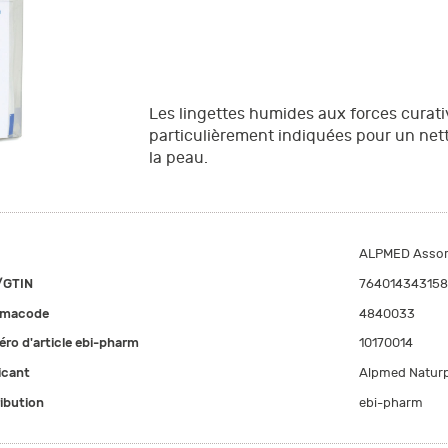
Les lingettes humides aux forces curati
particulièrement indiquées pour un net
la peau.
ALPMED Assor
/GTIN
76401434315
rmacode
4840033
ro d'article ebi-pharm
10170014
icant
Alpmed Natur
ribution
ebi-pharm