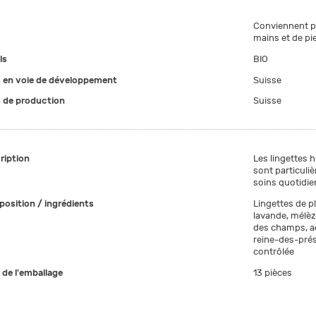
Conviennent po
mains et de pie
ls
BIO
 en voie de développement
Suisse
 de production
Suisse
ription
Les lingettes 
sont particuli
soins quotidie
osition / ingrédients
Lingettes de pl
lavande, mélèze
des champs, ach
reine-des-prés
contrôlée
e de l'emballage
13 pièces