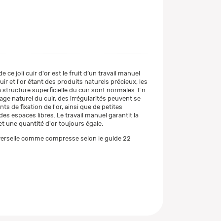
 ce joli cuir d'or est le fruit d’un travail manuel
ir et l'or étant des produits naturels précieux, les
a structure superficielle du cuir sont normales. En
ge naturel du cuir, des irrégularités peuvent se
ts de fixation de l'or, ainsi que de petites
des espaces libres. Le travail manuel garantit la
t une quantité d'or toujours égale.
iverselle comme compresse selon le guide 22