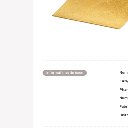
Nom
Informations de base
EAN
Pha
Numé
Fabr
Dist