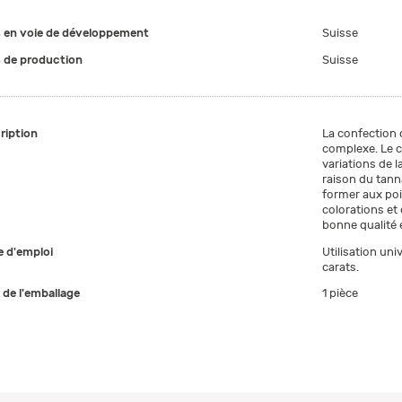
 en voie de développement
Suisse
 de production
Suisse
ription
La confection de
complexe. Le cu
variations de l
raison du tanna
former aux poin
colorations et 
bonne qualité e
 d'emploi
Utilisation un
carats.
e de l'emballage
1 pièce