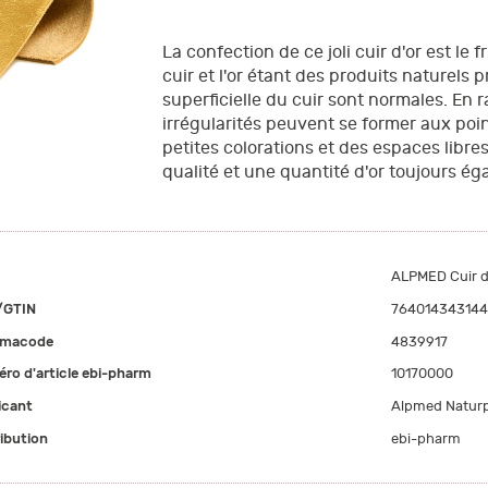
La confection de ce joli cuir d'or est le
cuir et l'or étant des produits naturels p
superficielle du cuir sont normales. En 
irrégularités peuvent se former aux point
petites colorations et des espaces libre
qualité et une quantité d'or toujours éga
ALPMED Cuir d
/GTIN
764014343144
rmacode
4839917
ro d'article ebi-pharm
10170000
icant
Alpmed Natur
ribution
ebi-pharm