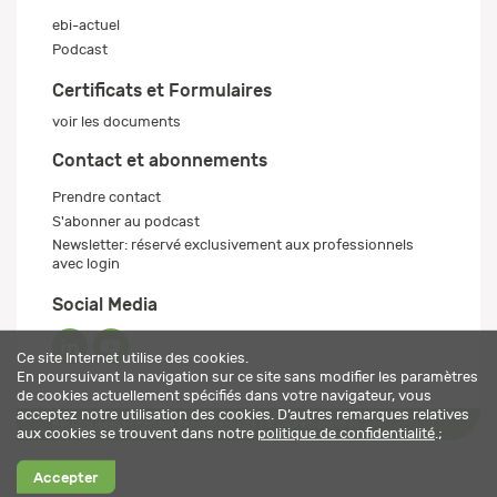
ebi-actuel
Podcast
Certificats et Formulaires
voir les documents
Contact et abonnements
Prendre contact
S'abonner au podcast
Newsletter: réservé exclusivement aux professionnels
avec login
Social Media
Ce site Internet utilise des cookies.
En poursuivant la navigation sur ce site sans modifier les paramètres
de cookies actuellement spécifiés dans votre navigateur, vous
acceptez notre utilisation des cookies. D’autres remarques relatives
Mentions légales
Politique de confidentialité
© 2026 ebi-pharm ag
aux cookies se trouvent dans notre
politique de confidentialité
.;
Accepter