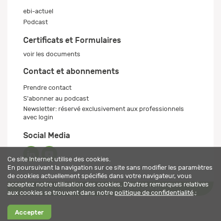
ebi-actuel
Podcast
Certificats et Formulaires
voir les documents
Contact et abonnements
Prendre contact
S'abonner au podcast
Newsletter: réservé exclusivement aux professionnels
avec login
Social Media
Ce site Internet utilise des cookies.
En poursuivant la navigation sur ce site sans modifier les paramètres
de cookies actuellement spécifiés dans votre navigateur, vous
acceptez notre utilisation des cookies. D’autres remarques relatives
Mentions légales
Politique de confidentialité
© 2026 ebi-pharm ag
aux cookies se trouvent dans notre
politique de confidentialité
.;
Accepter