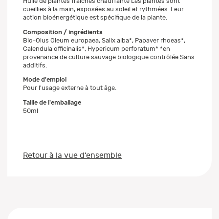
Huile de plantes fraîches chauffante Les plantes sont
cueillies à la main, exposées au soleil et rythmées. Leur
action bioénergétique est spécifique de la plante.
Composition / ingrédients
Bio-Olus Oleum europaea, Salix alba*, Papaver rhoeas*,
Calendula officinalis*, Hypericum perforatum* *en
provenance de culture sauvage biologique contrôlée Sans
additifs.
Mode d'emploi
Pour l'usage externe à tout âge.
Taille de l'emballage
50ml
Retour à la vue d’ensemble