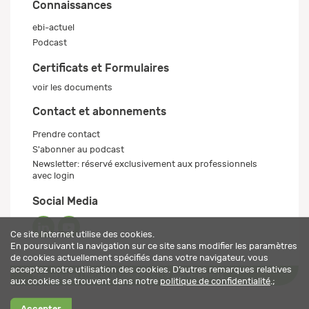
Connaissances
ebi-actuel
Podcast
Certificats et Formulaires
voir les documents
Contact et abonnements
Prendre contact
S'abonner au podcast
Newsletter: réservé exclusivement aux professionnels
avec login
Social Media
Ce site Internet utilise des cookies.
En poursuivant la navigation sur ce site sans modifier les paramètres
de cookies actuellement spécifiés dans votre navigateur, vous
acceptez notre utilisation des cookies. D’autres remarques relatives
Mentions légales
Politique de confidentialité
© 2026 ebi-pharm ag
aux cookies se trouvent dans notre
politique de confidentialité
.;
Accepter