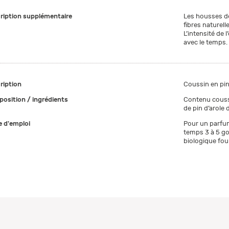
ription supplémentaire
Les housses de
fibres naturel
L’intensité de 
avec le temps.
ription
Coussin en pin
osition / ingrédients
Contenu couss
de pin d’arole 
 d'emploi
Pour un parfum
temps 3 à 5 gou
biologique fou