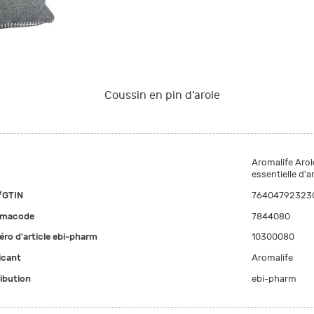
Coussin en pin d‘arole
Aromalife Arol
essentielle d'a
/GTIN
76404792323
rmacode
7844080
ro d'article ebi-pharm
10300080
icant
Aromalife
ribution
ebi-pharm