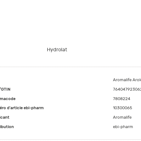
Hydrolat
Aromalife Arol
/GTIN
76404792306
rmacode
7808224
ro d'article ebi-pharm
10300065
icant
Aromalife
ribution
ebi-pharm