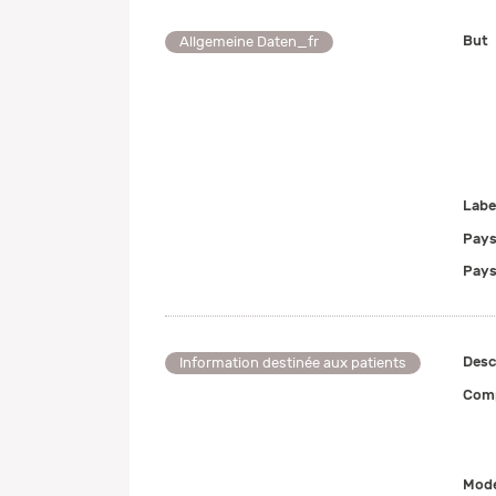
But
Allgemeine Daten_fr
Labe
Pays
Pays
Desc
Information destinée aux patients
Comp
Mode