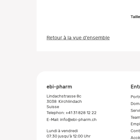
Taill
Retour à la vue d’ensemble
ebi-pharm
Ent
Lindachstrasse 8c
Portr
3038
Kirchlindach
Doma
Suisse
Serv
Telephon:
+41 31 828 12 22
Tea
E-Mail:
info@ebi-pharm.ch
Empl
Cont
Lundi à vendredi
07:30 jusqu'à 12:00 Uhr
Accè