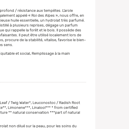
rofond / résistance aux tempêtes. L’arole
alement appelé « Roi des Alpes », nous offre, en
ieuse huile essentielle, un hydrolat très parfumé.
istillé à plusieurs reprises, dégage un parfum
ue qui rappelle la forêt et le bois. Il possède des
faisantes. Il peut être utilisé localement lors de
 procure de la stabilité, vitalise, favorise le bien-
les sens.
quitable et social, Remplissage à la main
eaf / Twig Water*, Leuconostoc / Radish Root
e**, Limonene***, Linalool*** * from certified
ture ** natural conservation ***part of natural
rolat non dilué sur la peau, pour les soins du