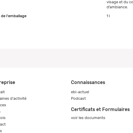
visage et du 
d’ambiance.
e de l'emballage
1 l
reprise
Connaissances
ait
ebi-actuel
ines d'activité
Podcast
ices
Certificats et Formulaires
m
voir les documents
ois
act
s