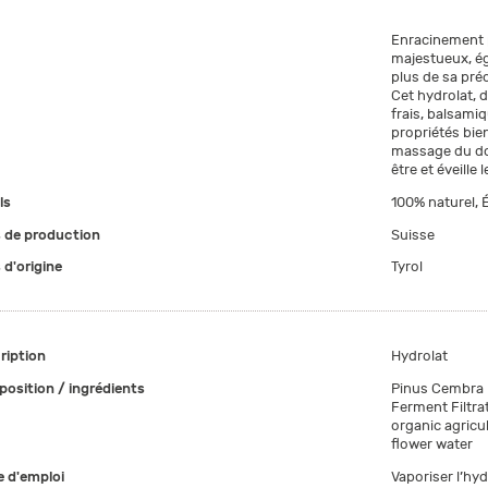
Enracinement p
majestueux, ég
plus de sa préc
Cet hydrolat, d
frais, balsamiq
propriétés bien
massage du dos,
être et éveille 
ls
100% naturel, É
 de production
Suisse
 d'origine
Tyrol
ription
Hydrolat
osition / ingrédients
Pinus Cembra L
Ferment Filtrat
organic agricul
flower water
 d'emploi
Vaporiser l’hyd