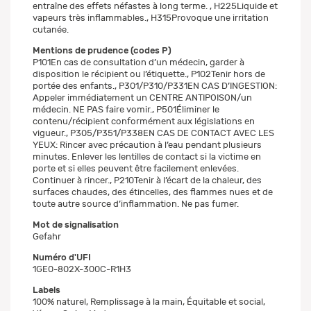
entraîne des effets néfastes à long terme. , H225Liquide et
vapeurs très inflammables., H315Provoque une irritation
cutanée.
Mentions de prudence (codes P)
P101En cas de consultation d’un médecin, garder à
disposition le récipient ou l’étiquette., P102Tenir hors de
portée des enfants., P301/P310/P331EN CAS D’INGESTION:
Appeler immédiatement un CENTRE ANTIPOISON/un
médecin. NE PAS faire vomir., P501Éliminer le
contenu/récipient conformément aux législations en
vigueur., P305/P351/P338EN CAS DE CONTACT AVEC LES
YEUX: Rincer avec précaution à l’eau pendant plusieurs
minutes. Enlever les lentilles de contact si la victime en
porte et si elles peuvent être facilement enlevées.
Continuer à rincer., P210Tenir à l’écart de la chaleur, des
surfaces chaudes, des étincelles, des flammes nues et de
toute autre source d’inflammation. Ne pas fumer.
Mot de signalisation
Gefahr
Numéro d'UFI
1GE0-802X-300C-R1H3
Labels
100% naturel, Remplissage à la main, Équitable et social,