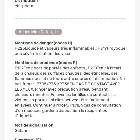
Distribution
ebi-pharm
Allgemeine Daten_fr
Mentions de danger (codes H)
H225Liquide et vapeurs très inflammables., H319Provoque
une sévère irritation des yeux.
Mentions de prudence (codes P)
P102Tenir hors de portée des enfants., P210Tenir à l’écart
de la chaleur, des surfaces chaudes, des étincelles, des
flammes nues et de toute autre source d’inflammation. Ne
pas fumer., P305/P351/P338EN CAS DE CONTACT AVEC
LES YEUX: Rincer avec précaution à l’eau pendant
plusieurs minutes. Enlever les lentilles de contact si la
victime en porte et si elles peuvent être facilement
enlevées. Continuer à rincer., P101En cas de consultation
d’un médecin, garder à disposition le récipient ou
l’étiquette.
Mot de signalisation
Gefahr
Numéro d'UFI