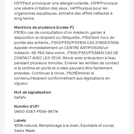
H317Peut provoquer une allergie cutanée., H319Provoque
une sévère irritation des yeux., H411Toxique pour les
organismes aquatiques, entraîne des effets néfastes à
long terme.
Mentions de prudence (codes P)
P101En cas de consultation d’un médecin, garder à
disposition le récipient ou l’étiquette., P102Tenir hors de
portée des enfants., P301/P310/P331EN CAS D’INGESTION:
Appeler immédiatement un CENTRE ANTIPOISON/un
médecin. NE PAS faire vomir., P305/P351/P338EN CAS DE
CONTACT AVEC LES YEUX: Rincer avec précaution à l’eau
pendant plusieurs minutes. Enlever les lentilles de contact
si la victime en porte et si elles peuvent être facilement
enlevées. Continuer à rincer., P501Éliminer le
contenu/récipient conformément aux législations en
vigueur.
Mot de signalisation
Gefahr
Numéro d'UFI
0WG0-E0E1-P006-8KTW
Labels
100% naturel, Remplissage à la main, Équitable et social,
Swiss Made