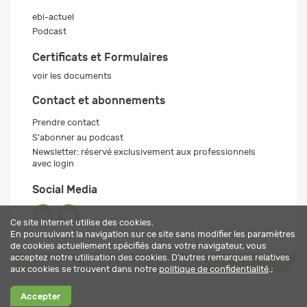
ebi-actuel
Podcast
Certificats et Formulaires
voir les documents
Contact et abonnements
Prendre contact
S'abonner au podcast
Newsletter: réservé exclusivement aux professionnels
avec login
Social Media
Ce site Internet utilise des cookies.
En poursuivant la navigation sur ce site sans modifier les paramètres
de cookies actuellement spécifiés dans votre navigateur, vous
acceptez notre utilisation des cookies. D’autres remarques relatives
Mentions légales
Politique de confidentialité
© 2026 ebi-pharm ag
aux cookies se trouvent dans notre
politique de confidentialité
.;
Accepter