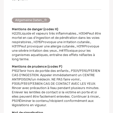
Allgemeine Daten_fr
Mentions de danger (codes H)
H225Liquide et vapeurs très inflammables., H304Peut être
mortel en cas d’ingestion et de pénétration dans les voies
respiratoires., H315Provoque une irritation cutanée.,
H317Peut provoquer une allergie cutanée., H319Provoque
une sévère irritation des yeux., H411Toxique pour les
organismes aquatiques, entraîne des effets néfastes à
long terme.
Mentions de prudence (codes P)
P102Tenir hors de portée des enfants., P301/P310/P331EN
CAS D’INGESTION: Appeler immédiatement un CENTRE
ANTIPOISON/un médecin. NE PAS faire vomir.,
P305/P351/P338EN CAS DE CONTACT AVEC LES YEUX:
Rincer avec précaution à l’eau pendant plusieurs minutes.
Enlever les lentilles de contact si la victime en porte et si
elles peuvent être facilement enlevées. Continuer à rincer.,
P501Éliminer le contenu/récipient conformément aux
législations en vigueur.
Mot de signalisation