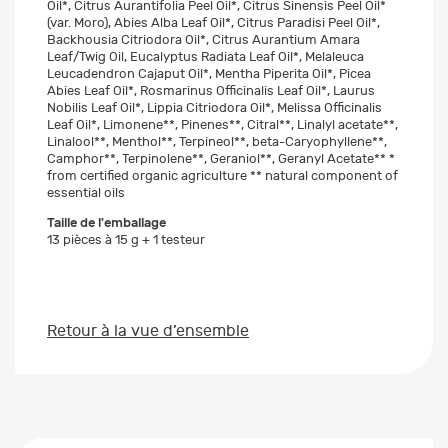
Oil*, Citrus Aurantifolia Peel Oil*, Citrus Sinensis Peel Oil*
(var. Moro), Abies Alba Leaf Oil*, Citrus Paradisi Peel Oil*,
Backhousia Citriodora Oil*, Citrus Aurantium Amara
Leaf/Twig Oil, Eucalyptus Radiata Leaf Oil*, Melaleuca
Leucadendron Cajaput Oil*, Mentha Piperita Oil*, Picea
Abies Leaf Oil*, Rosmarinus Officinalis Leaf Oil*, Laurus
Nobilis Leaf Oil*, Lippia Citriodora Oil*, Melissa Officinalis
Leaf Oil*, Limonene**, Pinenes**, Citral**, Linalyl acetate**,
Linalool**, Menthol**, Terpineol**, beta-Caryophyllene**,
Camphor**, Terpinolene**, Geraniol**, Geranyl Acetate** *
from certified organic agriculture ** natural component of
essential oils
Taille de l'emballage
13 pièces à 15 g + 1 testeur
Retour à la vue d’ensemble