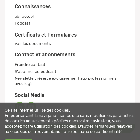
Connaissances
ebi-actuel
Podcast
Certificats et Formulaires
voir les documents
Contact et abonnements
Prendre contact
S'abonner au podcast
Newsletter: réservé exclusivement aux professionnels
avec login
Social Media
Ce site Internet utilise des cookies.
En poursuivant la navigation sur ce site sans modifier les paramètres
de cookies actuellement spécifiés dans votre navigateur, vous
acceptez notre utilisation des cookies. D’autres remarques relatives
Mentions légales
Politique de confidentialité
© 2026 ebi-pharm ag
aux cookies se trouvent dans notre
politique de confidentialité
.;