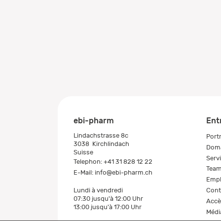
ebi-pharm
Ent
Lindachstrasse 8c
Portr
3038
Kirchlindach
Doma
Suisse
Serv
Telephon:
+41 31 828 12 22
Tea
E-Mail:
info@ebi-pharm.ch
Empl
Cont
Lundi à vendredi
07:30 jusqu'à 12:00 Uhr
Accè
13:00 jusqu'à 17:00 Uhr
Médi