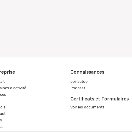
reprise
Connaissances
ait
ebi-actuel
ines d'activité
Podcast
ices
Certificats et Formulaires
m
voir les documents
ois
act
s
as