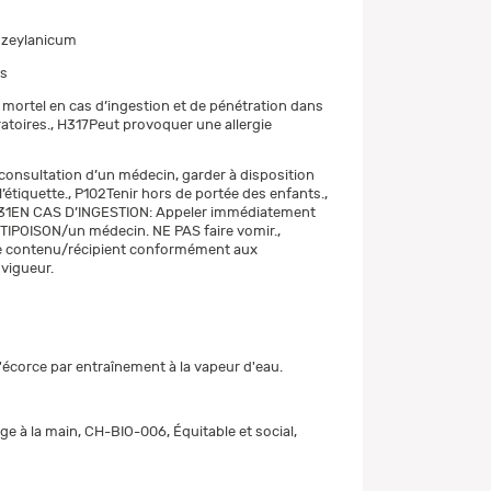
zeylanicum
ns
mortel en cas d’ingestion et de pénétration dans
ratoires., H317Peut provoquer une allergie
consultation d’un médecin, garder à disposition
 l’étiquette., P102Tenir hors de portée des enfants.,
1EN CAS D’INGESTION: Appeler immédiatement
IPOISON/un médecin. NE PAS faire vomir.,
le contenu/récipient conformément aux
 vigueur.
 l'écorce par entraînement à la vapeur d'eau.
ge à la main, CH-BIO-006, Équitable et social,