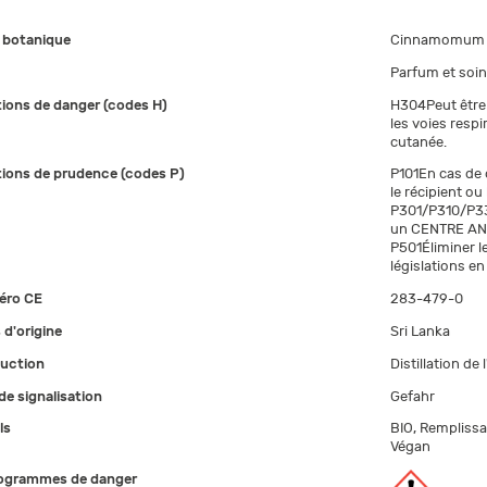
botanique
Cinnamomum 
Parfum et soi
ions de danger (codes H)
H304Peut être 
les voies respi
cutanée.
ions de prudence (codes P)
P101En cas de 
le récipient ou
P301/P310/P33
un CENTRE ANT
P501Éliminer 
législations en
éro CE
283-479-0
 d'origine
Sri Lanka
uction
Distillation de
de signalisation
Gefahr
ls
BIO, Remplissa
Végan
ogrammes de danger