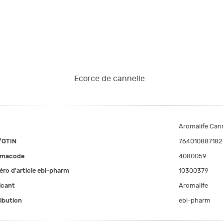
Ecorce de cannelle
Aromalife Cann
/GTIN
764010887182
rmacode
4080059
ro d'article ebi-pharm
10300379
icant
Aromalife
ribution
ebi-pharm