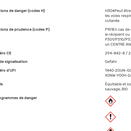
ions de danger (codes H)
H304Peut être 
les voies respi
cutanée.
ions de prudence (codes P)
P101En cas de 
le récipient ou
P301/P310/P33
un CENTRE ANT
éro CE
294-842-8 / 2
de signalisation
Gefahr
ro d'UFI
T440-20UN-Q0
X0NW-Y00H-2
ls
Équitable et so
sauvage, BIO
ogrammes de danger