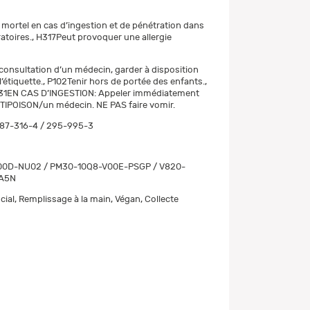
mortel en cas d’ingestion et de pénétration dans
ratoires., H317Peut provoquer une allergie
consultation d’un médecin, garder à disposition
 l’étiquette., P102Tenir hors de portée des enfants.,
1EN CAS D’INGESTION: Appeler immédiatement
IPOISON/un médecin. NE PAS faire vomir.
87-316-4 / 295-995-3
0D-NU02 / PM30-10Q8-V00E-PSGP / V820-
A5N
cial, Remplissage à la main, Végan, Collecte