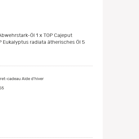
 Abwehrstark-Öl 1 x TOP Cajeput
 Eukalyptus radiata ätherisches Öl 5
ret-cadeau Aide d'hiver
55