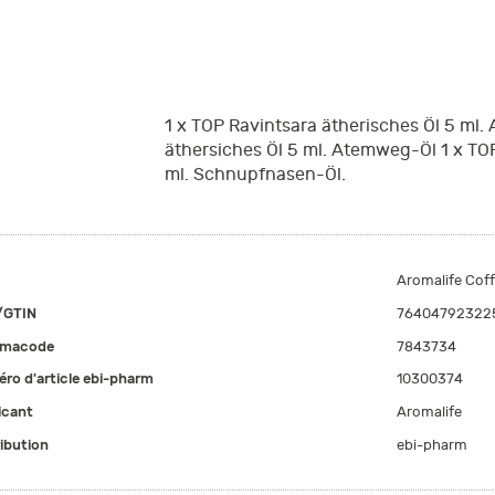
1 x TOP Ravintsara ätherisches Öl 5 ml.
äthersiches Öl 5 ml. Atemweg-Öl 1 x TOP
ml. Schnupfnasen-Öl.
Aromalife Coff
/GTIN
76404792322
rmacode
7843734
ro d'article ebi-pharm
10300374
icant
Aromalife
ribution
ebi-pharm