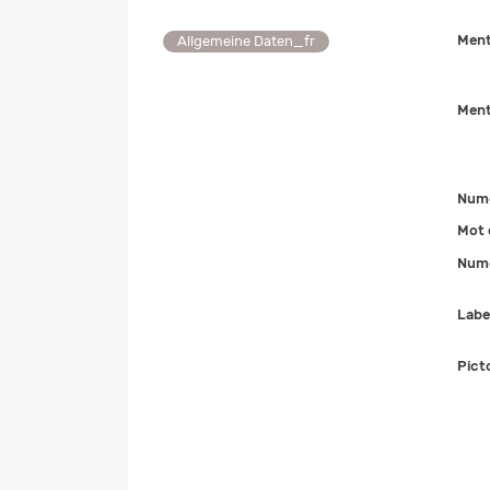
Ment
Allgemeine Daten_fr
Ment
Num
Mot 
Numé
Labe
Pict