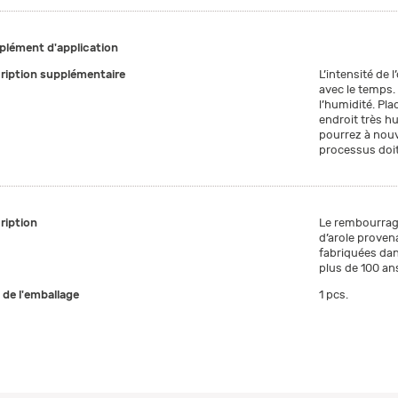
lément d'application
ription supplémentaire
L’intensité de 
avec le temps.
l’humidité. Pl
endroit très h
pourrez à nouv
processus doit 
ription
Le rembourrag
d’arole proven
fabriquées dan
plus de 100 ans
e de l'emballage
1 pcs.