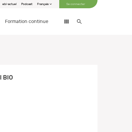
ebi-actuel
Podcast
Français
Se connecter
Formation continue
l BIO