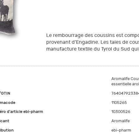
Le rembourrage des coussins est compo
provenant d’Engadine. Les taies de cou
manufacture textile du Tyrol du Sud qui 
Aromalife Cous
essentielle aro
/GTIN
76404792338
rmacode
1105265
ro d'article ebi-pharm
10300526
icant
Aromalife
ribution
ebi-pharm