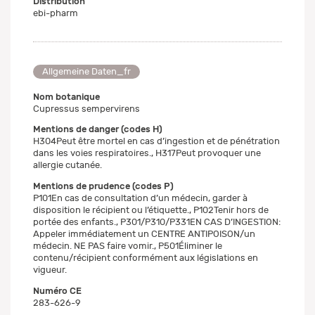
Distribution
ebi-pharm
Allgemeine Daten_fr
Nom botanique
Cupressus sempervirens
Mentions de danger (codes H)
H304Peut être mortel en cas d’ingestion et de pénétration
dans les voies respiratoires., H317Peut provoquer une
allergie cutanée.
Mentions de prudence (codes P)
P101En cas de consultation d’un médecin, garder à
disposition le récipient ou l’étiquette., P102Tenir hors de
portée des enfants., P301/P310/P331EN CAS D’INGESTION:
Appeler immédiatement un CENTRE ANTIPOISON/un
médecin. NE PAS faire vomir., P501Éliminer le
contenu/récipient conformément aux législations en
vigueur.
Numéro CE
283-626-9