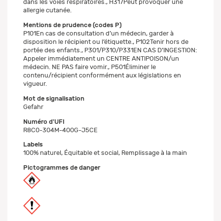
dans les voies respiratoires., H317Peut provoquer une
allergie cutanée.
Mentions de prudence (codes P)
P101En cas de consultation d’un médecin, garder à
disposition le récipient ou l’étiquette., P102Tenir hors de
portée des enfants., P301/P310/P331EN CAS D’INGESTION:
Appeler immédiatement un CENTRE ANTIPOISON/un
médecin. NE PAS faire vomir., P501Éliminer le
contenu/récipient conformément aux législations en
vigueur.
Mot de signalisation
Gefahr
Numéro d'UFI
R8C0-304M-400G-J5CE
Labels
100% naturel, Équitable et social, Remplissage à la main
Pictogrammes de danger